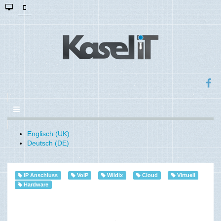
Englisch (UK)
Deutsch (DE)
IP Anschluss
VoIP
Wildix
Cloud
Virtuell
Hardware