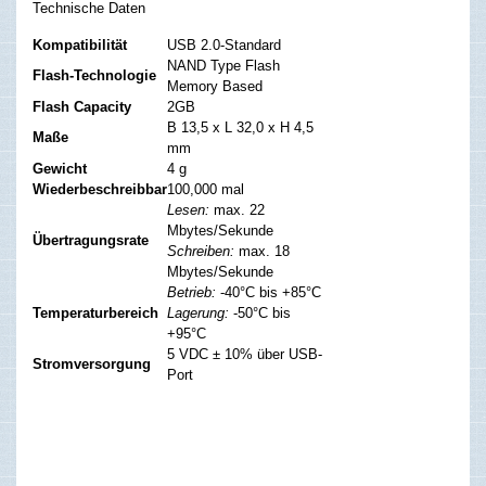
Technische Daten
Kompatibilität
USB 2.0-Standard
NAND Type Flash
Flash-Technologie
Memory Based
Flash Capacity
2GB
B 13,5 x L 32,0 x H 4,5
Maße
mm
Gewicht
4 g
Wiederbeschreibbar
100,000 mal
Lesen:
max. 22
Mbytes/Sekunde
Übertragungsrate
Schreiben:
max. 18
Mbytes/Sekunde
Betrieb:
-40°C bis +85°C
Temperaturbereich
Lagerung:
-50°C bis
+95°C
5 VDC ± 10% über USB-
Stromversorgung
Port