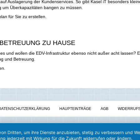
auf Auslagerung der Kundenservices. So gibt Kasel iT besonders klein
g um Überkapazitäten bangen zu müssen.
an für Sie zu erstellen.
-BETREUUNG ZU HAUSE
s und wollen die EDV-Infrastruktur ebenso nicht außer acht lassen? E
ng und Betreuung.
en.
DATENSCHUTZERKLÄRUNG
HAUPTEINTRÄGE
AGB
WIDERRUF
von Dritten, um ihre Dienste anzubieten, stetig zu verbessern und 
ng jederzeit mit Wirkung für die Zukunft widerrufen oder ändern.